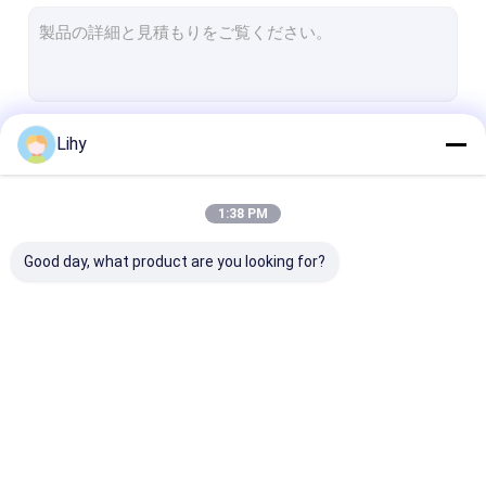
システムを悩ますasrs
パレット コンベヤ・システム
カートンのコンベヤ・システム
続行
Lihy
倉庫のシャトル システム
システムを分類するコンベヤー
1:38 PM
私たちのカテゴリー
WMS WCS
Good day, what product are you looking for?
倉庫のエレベーター
柵によって導かれる車
Amrの自治移動ロボット
自動化された貯蔵の検
自動化されたマテリア
ASRSのスタッ
索システム
ルズ・ハンドリング・
レーン
システム