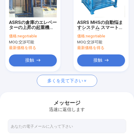
工場ツアー
品質管理
ASRSの倉庫のエレベー
ASRS MHSの自動悩ま
ターの上昇の起重機は
すシステム スマートな
連絡 ください
マテリアルズ・ハンド
固定積み重ねフレーム
価格:
negotiable
価格:
negotiable
リング・システムを自
の積み重ね
MOQ:
交渉可能
MOQ:
交渉可能
動化した
ニュース
最新価格を得る
最新価格を得る
事件
接触
接触
今からお話し
多くを見て下さい
自動化された貯蔵の検索システム
メッセージ
迅速に返信します
自動化されたマテリアルズ・ハンドリング・システム
ASRSのスタッカー クレーン