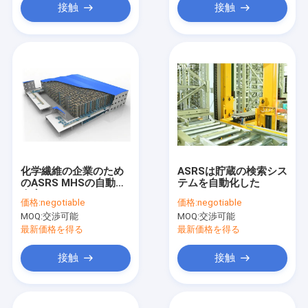
接触
接触
化学繊維の企業のため
ASRSは貯蔵の検索シス
のASRS MHSの自動化
テムを自動化した
倉庫システム
価格:
negotiable
価格:
negotiable
MOQ:
交渉可能
MOQ:
交渉可能
最新価格を得る
最新価格を得る
接触
接触