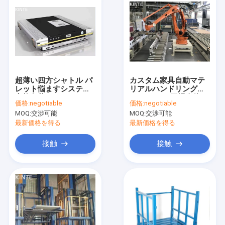
超薄い四方シャトル パ
カスタム家具自動マテ
レット悩ますシステム
リアルハンドリングシ
定格負荷1.5T
ステム4.0 - 工場全体の
価格:
negotiable
価格:
negotiable
生産プロセスをサポー
MOQ:
交渉可能
MOQ:
交渉可能
ト
最新価格を得る
最新価格を得る
接触
接触
家へ
製品
わたしたち に つい て