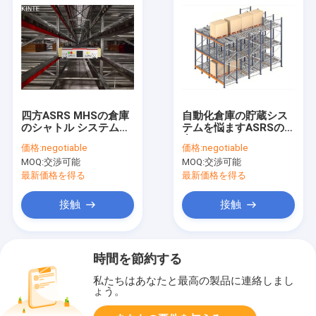
四方ASRS MHSの倉庫
自動化倉庫の貯蔵シス
のシャトル システムあ
テムを悩ますASRSの重
ちこちに
力のローラー
価格:
negotiable
価格:
negotiable
MOQ:
交渉可能
MOQ:
交渉可能
最新価格を得る
最新価格を得る
接触
接触
時間を節約する
私たちはあなたと最高の製品に連絡しまし
ょう。