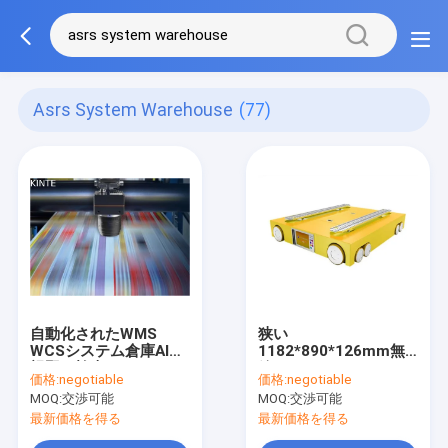
Asrs System Warehouse
(77)
自動化されたWMS
狭い
WCSシステム倉庫AIの
1182*890*126mm無
視野の検査システム
線のシャトル システム
価格:
negotiable
価格:
negotiable
ASRS MHS倉庫
MOQ:
交渉可能
MOQ:
交渉可能
最新価格を得る
最新価格を得る