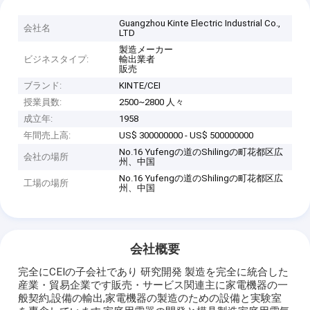
Guangzhou Kinte Electric Industrial Co.,
会社名
LTD
製造メーカー
ビジネスタイプ:
輸出業者
販売
ブランド:
KINTE/CEI
授業員数:
2500~2800 人々
成立年:
1958
年間売上高:
US$ 300000000 - US$ 500000000
No.16 Yufengの道のShilingの町花都区広
会社の場所
州、中国
No.16 Yufengの道のShilingの町花都区広
工場の場所
州、中国
会社概要
完全にCEIの子会社であり 研究開発 製造を完全に統合した
産業・貿易企業です販売・サービス関連主に家電機器の一
般契約,設備の輸出,家電機器の製造のための設備と実験室